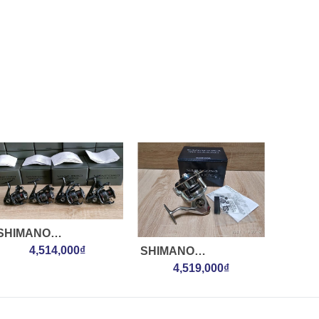
SHIMANO
24VANFORD
4,514,000₫
SHIMANO
C2000SHGA
20SARAGOSA
4,519,000₫
6000SW HG