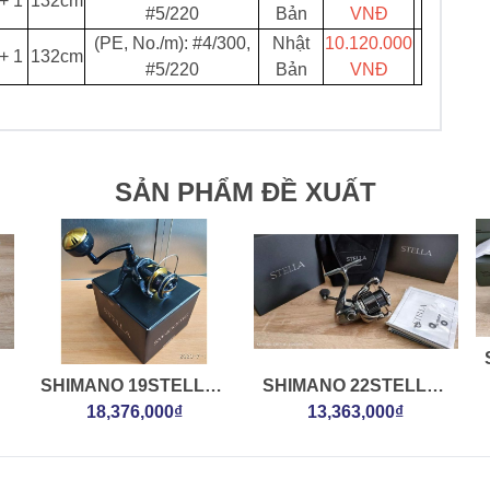
+ 1
132cm
#5/220
Bản
VNĐ
(PE, No./m): #4/300,
Nhật
10.120.000
+ 1
132cm
#5/220
Bản
VNĐ
SẢN PHẨM ĐỀ XUẤT
SHIMANO 19STELLA-
SHIMANO 22STELLA
SW 10000PG
18,376,000₫
1000FK
13,363,000₫