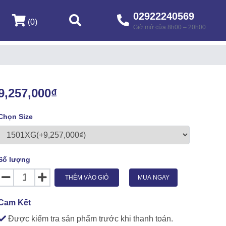
02922240569
(0)
Giờ mở cửa 8h00 – 20h00
9,257,000₫
Chọn Size
Số lượng
THÊM VÀO GIỎ
MUA NGAY
Cam Kết
Được kiểm tra sản phẩm trước khi thanh toán.