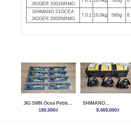
7.0:1
10.0kg
580g
8 
JIGGER 2001NRMG
SHIMANO 21OCEA
7.0:1
10.0kg
580g
8 
JIGGER 2000NRMG
JIG SMN Ocea Pebble
SHIMANO
Light Ju-P60U 60G
180,000₫
23VANQUISH
9,469,000₫
C3000XG