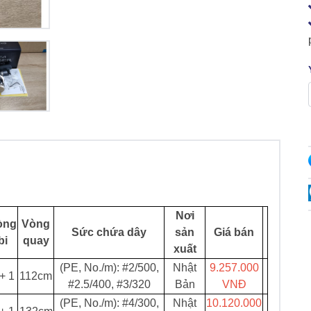
Nơi
òng
Vòng
Sức chứa dây
sản
Giá bán
bi
quay
xuất
(PE, No./m): #2/500,
Nhật
9.257.000
+ 1
112cm
#2.5/400, #3/320
Bản
VNĐ
(PE, No./m): #4/300,
Nhật
10.120.000