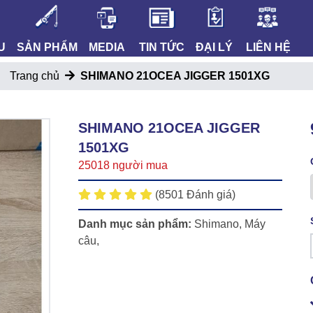
U
SẢN PHẨM
MEDIA
TIN TỨC
ĐẠI LÝ
LIÊN HỆ
Trang chủ
SHIMANO 21OCEA JIGGER 1501XG
SHIMANO 21OCEA JIGGER
1501XG
25018 người mua
(8501 Đánh giá)
Danh mục sản phẩm:
Shimano
,
Máy
câu
,