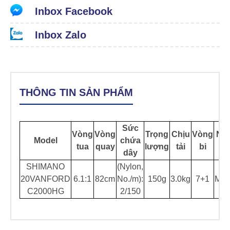
Inbox Facebook
Inbox Zalo
THÔNG TIN SẢN PHẨM
Sức
Vòng
Vòng
Trọng
Chịu
Vòng
Nơi
Model
chứa
tua
quay
lượng
tải
bi
x
dây
SHIMANO
(Nylon,
20VANFORD
6.1:1
82cm
No./m):
150g
3.0kg
7+1
Mal
C2000HG
2/150