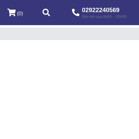
02922240569
(0)
Giờ mở cửa 8h00 – 20h00