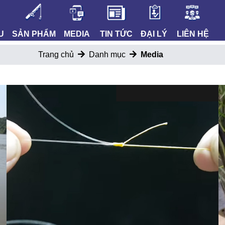
U
SẢN PHẨM
MEDIA
TIN TỨC
ĐẠI LÝ
LIÊN HỆ
Trang chủ
Danh mục
Media