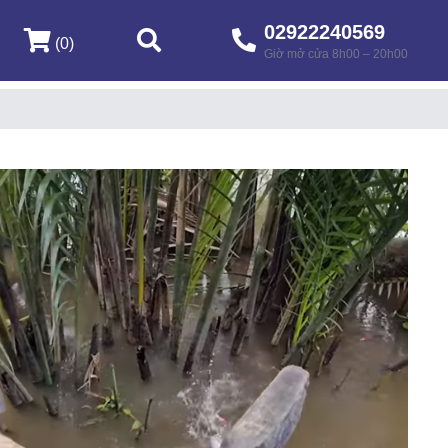
02922240569
(0)
Giờ mở cửa 8h00 – 20h00