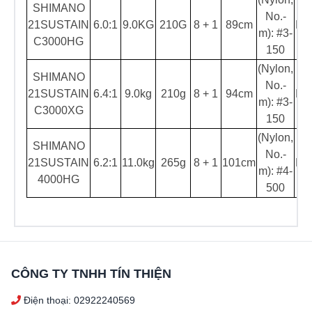
SHIMANO
No.-
21SUSTAIN
6.0:1
9.0KG
210G
8 + 1
89cm
Mal
m): #3-
C3000HG
150
(Nylon,
SHIMANO
No.-
21SUSTAIN
6.4:1
9.0kg
210g
8 + 1
94cm
Mal
m): #3-
C3000XG
150
(Nylon,
SHIMANO
No.-
21SUSTAIN
6.2:1
11.0kg
265g
8 + 1
101cm
Mal
m): #4-
4000HG
500
CÔNG TY TNHH TÍN THIỆN
Điện thoại: 02922240569