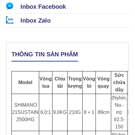
Inbox Facebook
Inbox Zalo
THÔNG TIN SẢN PHẨM
Sức
Vòng
Chịu
Trọng
Vòng
Vòng
Nơ
Model
chứa
tua
tải
lượng
bi
quay
x
dây
(Nylon,
SHIMANO
No.-
21SUSTAIN
6.0:1
9.0KG
210G
8 + 1
89cm
m):
Mal
2500HG
#2.5-
150
(Nylon,