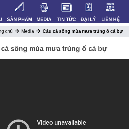
U
SẢN PHẨM
MEDIA
TIN TỨC
ĐẠI LÝ
LIÊN HỆ
ng chủ
Media
Câu cá sông mùa mưa trúng ổ cá bự
 cá sông mùa mưa trúng ổ cá bự