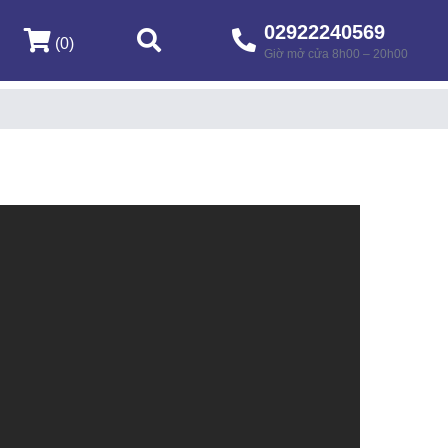
02922240569
(0)
Giờ mở cửa 8h00 – 20h00