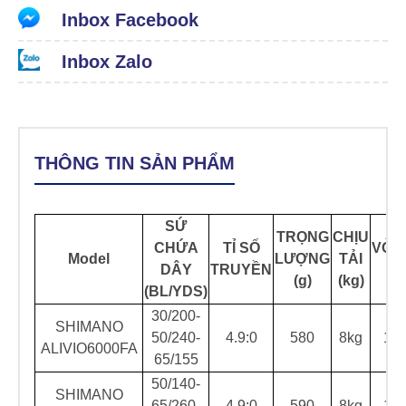
Inbox Facebook
Inbox Zalo
THÔNG TIN SẢN PHẨM
SỨ
TRỌNG
CHỊU
CHỨA
TỈ SỐ
VÒN
Model
LƯỢNG
TẢI
DÂY
TRUYỀN
BI
(g)
(kg)
(BL/YDS)
30/200-
SHIMANO
50/240-
4.9:0
580
8kg
1/1
ALIVIO6000FA
65/155
50/140-
SHIMANO
65/260-
4.9:0
590
8kg
1/1