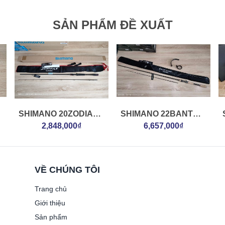
SẢN PHẨM ĐỀ XUẤT
SHIMANO 20ZODIAS
SHIMANO 22BANTAM
1610M2
2,848,000₫
168ML+G2
6,657,000₫
VỀ CHÚNG TÔI
Trang chủ
Giới thiệu
Sản phẩm