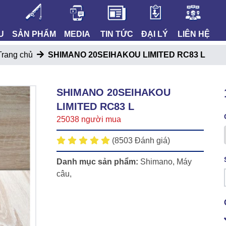
U
SẢN PHẨM
MEDIA
TIN TỨC
ĐẠI LÝ
LIÊN HỆ
Trang chủ
SHIMANO 20SEIHAKOU LIMITED RC83 L
SHIMANO 20SEIHAKOU
LIMITED RC83 L
25038 người mua
(8503 Đánh giá)
Danh mục sản phẩm:
Shimano
,
Máy
câu
,