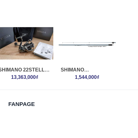
SHIMANO 22STELLA
SHIMANO
1000FK
13,363,000₫
HOLIDAYSPIN
1,544,000₫
425DXT
FANPAGE