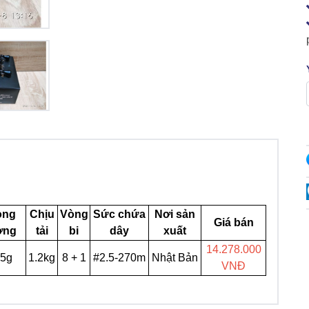
ọng
Chịu
Vòng
Sức chứa
Nơi sản
Giá bán
ợng
tải
bi
dây
xuất
14.278.000
5g
1.2kg
8 + 1
#2.5-270m
Nhật Bản
VNĐ