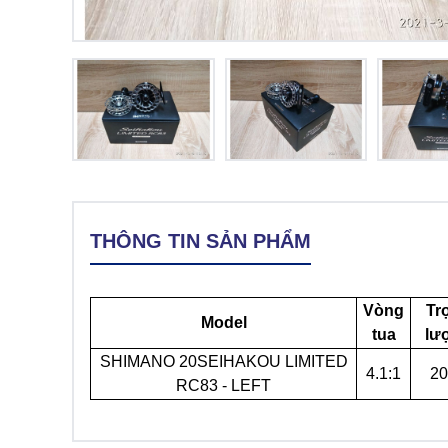
THÔNG TIN SẢN PHẨM
Vòng
Tr
Model
tua
lư
SHIMANO 20SEIHAKOU LIMITED
4.1:1
20
RC83 - LEFT