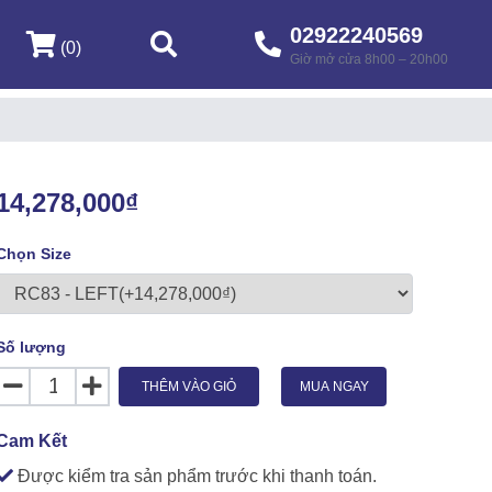
02922240569
(0)
Giờ mở cửa 8h00 – 20h00
14,278,000₫
Chọn Size
Số lượng
THÊM VÀO GIỎ
MUA NGAY
Cam Kết
Được kiểm tra sản phẩm trước khi thanh toán.