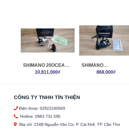
SHIMANO 20OCEA
SHIMANO
JIGGER 4000HG
10,811,000₫
22CATANA1000FE
868,000₫
CÔNG TY TNHH TÍN THIỆN
Điện thoại: 02922240569
Hotline: 0983 731 595
Địa chỉ: 224B Nguyễn Văn Cừ, P. Cái Khế, TP. Cần Thơ