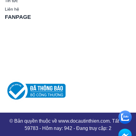
Tin tức
Liên hệ
FANPAGE
© Bản quyền thuộc về www.docautinthien.com. Tất cả:
59783 - Hôm nay: 942 - Đang truy cập: 2