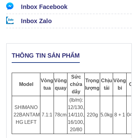
Inbox Facebook
Inbox Zalo
THÔNG TIN SẢN PHẨM
Sức
Vòng
Vòng
Trọng
Chịu
Vòng
Model
chứa
Co
tua
quay
lượng
tải
bi
dây
(lb/m):
SHIMANO
12/130,
22BANTAM
7.1:1
78cm
14/110,
220g
5.0kg
8 + 1
0446
HG LEFT
16/100,
20/80