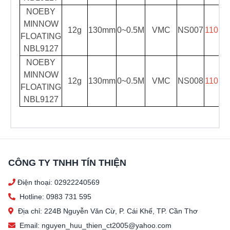
NOEBY
MINNOW
12g
130mm
0~0.5M
VMC
NS007
110.00
FLOATING
NBL9127
NOEBY
MINNOW
12g
130mm
0~0.5M
VMC
NS008
110.00
FLOATING
NBL9127
CÔNG TY TNHH TÍN THIỆN
Điện thoại: 02922240569
Hotline: 0983 731 595
Địa chỉ: 224B Nguyễn Văn Cừ, P. Cái Khế, TP. Cần Thơ
Email: nguyen_huu_thien_ct2005@yahoo.com