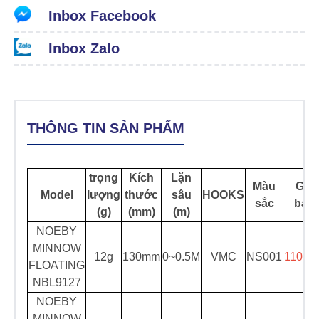
Inbox Facebook
Inbox Zalo
THÔNG TIN SẢN PHẨM
trọng
Kích
Lặn
Màu
Giá
Model
lượng
thước
sâu
HOOKS
sắc
bán
(g)
(mm)
(m)
NOEBY
MINNOW
12g
130mm
0~0.5M
VMC
NS001
110.00
FLOATING
NBL9127
NOEBY
MINNOW