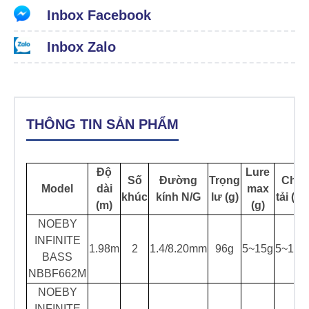
Inbox Facebook
Inbox Zalo
THÔNG TIN SẢN PHẨM
Độ
Lure
Số
Đường
Trọng
Chịu
Model
dài
max
khúc
kính N/G
lư (g)
tải (Lb
(m)
(g)
NOEBY
INFINITE
1.98m
2
1.4/8.20mm
96g
5~15g
5~15L
BASS
NBBF662M
NOEBY
INFINITE