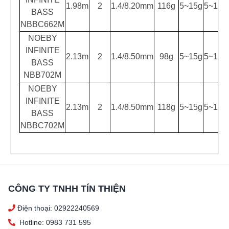
1.98m
2
1.4/8.20mm
116g
5~15g
5~15L
BASS
NBBC662M
NOEBY
INFINITE
2.13m
2
1.4/8.50mm
98g
5~15g
5~15L
BASS
NBB702M
NOEBY
INFINITE
2.13m
2
1.4/8.50mm
118g
5~15g
5~15L
BASS
NBBC702M
CÔNG TY TNHH TÍN THIỆN
Điện thoại: 02922240569
Hotline: 0983 731 595