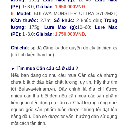
(PE)
:
1~3.0;
Giá bán
:
1.650.000VNĐ
.
6
. Model:
BULAVA MONSTER ULTRA S702M21;
Kích thước:
2.7m
;
Số khúc:
2 khúc đều;
Trọng
lượng:
175g;
Lure Max (g):
10~60;
Lure Max
(PE)
:
1~3.0;
Giá bán
:
1.750.000VNĐ
.
Ghi chú:
sp đã đăng ký độc quyền do cty tinthien xs
(có linh kiện thay thế).
► Tìm mua
Cần câu cá
ở đâu ?
Nếu bạn đang có nhu cầu mua
Cần câu cá
nhưng
chưa biết ở đâu bán chất lượng, uy tín, hãy thử tìm
tới
Bulavavietnam.vn
. Đây chính là địa chỉ được
nhiều cần thủ biết đến nếu cần mua các sản phẩm
liên quan đến dụng cụ câu cá. Chất lượng cũng như
nguồn gốc sản phẩm luôn được chúng tôi đặt lên
hàng đầu. Bạn sẽ được tư vấn, hướng dẫn sử dụng
một cách tận tình.