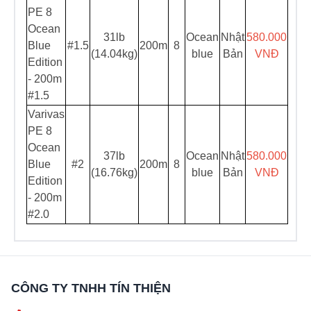
PE 8
Ocean
31lb
Ocean
Nhật
580.000
Blue
#1.5
200m
8
(14.04kg)
blue
Bản
VNĐ
Edition
- 200m
#1.5
Varivas
PE 8
Ocean
37lb
Ocean
Nhật
580.000
Blue
#2
200m
8
(16.76kg)
blue
Bản
VNĐ
Edition
- 200m
#2.0
CÔNG TY TNHH TÍN THIỆN