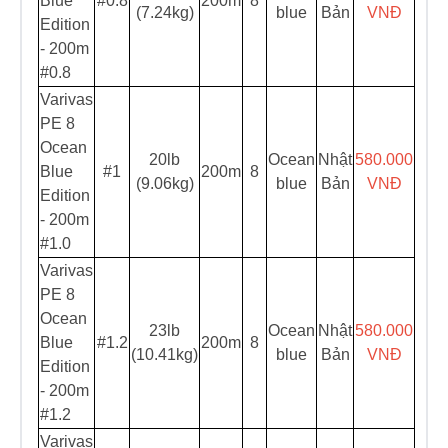
Blue
#0.8
200m
8
(7.24kg)
blue
Bản
VNĐ
Edition
- 200m
#0.8
Varivas
PE 8
Ocean
20lb
Ocean
Nhật
580.000
Blue
#1
200m
8
(9.06kg)
blue
Bản
VNĐ
Edition
- 200m
#1.0
Varivas
PE 8
Ocean
23lb
Ocean
Nhật
580.000
Blue
#1.2
200m
8
(10.41kg)
blue
Bản
VNĐ
Edition
- 200m
#1.2
Varivas