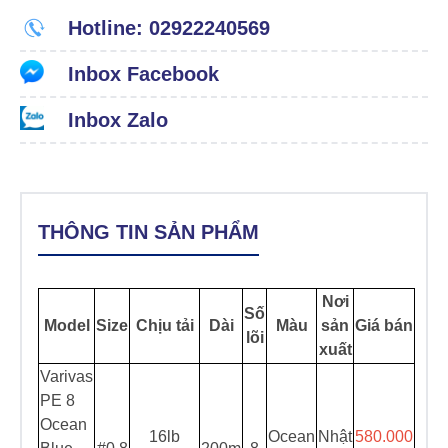
Hotline: 02922240569
Inbox Facebook
Inbox Zalo
THÔNG TIN SẢN PHẨM
Nơi
Số
Model
Size
Chịu tải
Dài
Màu
sản
Giá bán
lõi
xuất
Varivas
PE 8
Ocean
16lb
Ocean
Nhật
580.000