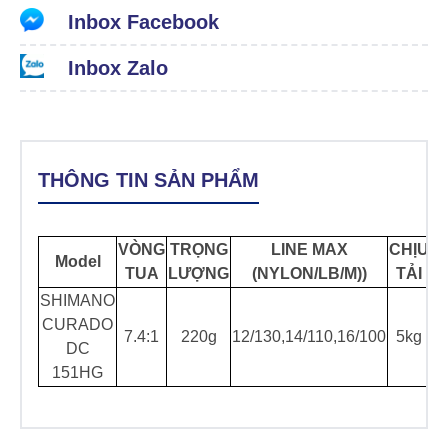
Inbox Facebook
Inbox Zalo
THÔNG TIN SẢN PHẨM
VÒNG
TRỌNG
LINE MAX
CHỊU
V
Model
TUA
LƯỢNG
(NYLON/LB/M))
TẢI
SHIMANO
CURADO
7.4:1
220g
12/130,14/110,16/100
5kg
DC
151HG