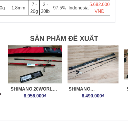
7 -
2 -
5.682.000
0g
1.8mm
97.5%
Indonesia
20g
20lb
VNĐ
SẢN PHẨM ĐỀ XUẤT
SHIMANO 20WORLD
SHIMANO
SHAULA BG 2952R3
8,956,000₫
20COLTSNIPER XR
6,490,000₫
S96MH
M