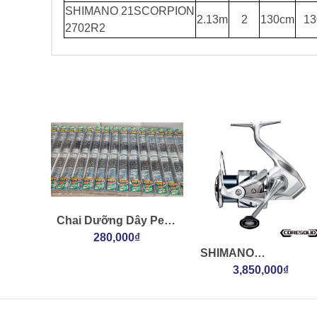
SHIMANO 21SCORPION
2.13m
2
130cm
13
2702R2
Chai Dưỡng Dây Pe
SP-004J Oil Spray
280,000₫
SHIMANO
23STRADIC 2500HG
3,850,000₫