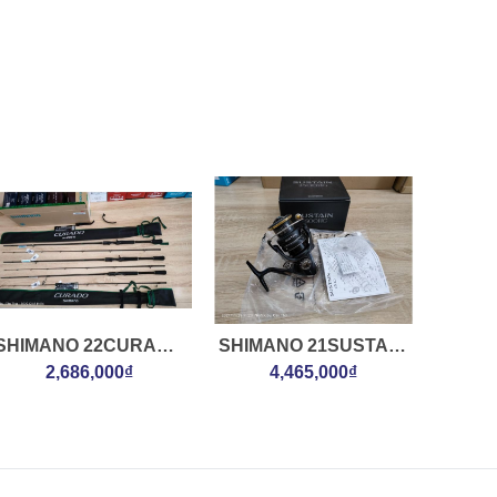
SHIMANO 22CURADO
SHIMANO 21SUSTAIN
S72MH2
2,686,000₫
2500HG
4,465,000₫