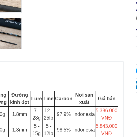
ọng
Đường
Nơi sản
Lure
Line
Carbon
Giá bán
ợng
kính đọt
xuất
7 -
12 -
5.386.000
0g
1.8mm
97.9%
Indonesia
28g
25lb
VNĐ
5 -
5 -
5.843.000
0g
1.8mm
98.5%
Indonesia
15g
12lb
VNĐ