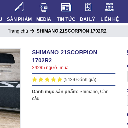
U
SẢN PHẨM
MEDIA
TIN TỨC
ĐẠI LÝ
LIÊN HỆ
Trang chủ
SHIMANO 21SCORPION 1702R2
SHIMANO 21SCORPION
1702R2
24295 người mua
(5429 Đánh giá)
Danh mục sản phẩm:
Shimano
,
Cần
câu
,