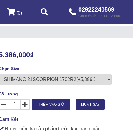
02922240569
(0)
Giờ mở cửa 8h00 – 20h00
5,386,000₫
Chọn Size
Số lượng
THÊM VÀO GIỎ
MUA NGAY
Cam Kết
Được kiểm tra sản phẩm trước khi thanh toán.