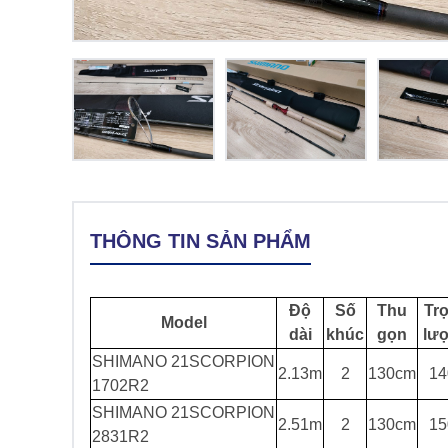
THÔNG TIN SẢN PHẨM
Độ
Số
Thu
Tr
Model
dài
khúc
gọn
lư
SHIMANO 21SCORPION
2.13m
2
130cm
14
1702R2
SHIMANO 21SCORPION
2.51m
2
130cm
15
2831R2