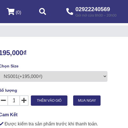
02922240569
(0)
Giờ mở cửa 8h00 – 20h00
195,000₫
Chọn Size
Số lượng
THÊM VÀO GIỎ
MUA NGAY
Cam Kết
Được kiểm tra sản phẩm trước khi thanh toán.