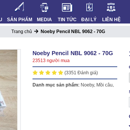
U
SẢN PHẨM
MEDIA
TIN TỨC
ĐẠI LÝ
LIÊN HỆ
Trang chủ
Noeby Pencil NBL 9062 - 70G
Noeby Pencil NBL 9062 - 70G
23513 người mua
(3351 Đánh giá)
Danh mục sản phẩm:
Noeby
,
Mồi câu
,