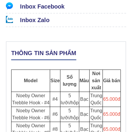
Inbox Facebook
Inbox Zalo
THÔNG TIN SẢN PHẨM
Nơi
Số
Model
Size
Màu
sản
Giá bán
lượng
xuất
Noeby Owner
5
Trung
#4
Bạc
65.000đ
Trebble Hook - #4
lưỡi/hộp
Quốc
Noeby Owner
5
Trung
#6
Bạc
65.000đ
Trebble Hook - #6
lưỡi/hộp
Quốc
Noeby Owner
5
Trung
#8
Bạc
65.000đ