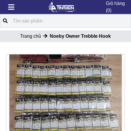
Giỏ hàng
(0)
Trang chủ
Noeby Owner Trebble Hook