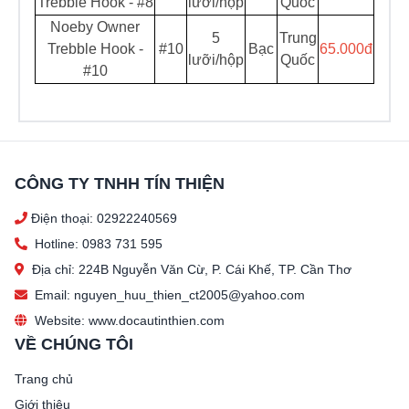
Trebble Hook - #8
lưỡi/hộp
Quốc
Noeby Owner
5
Trung
Trebble Hook -
#10
Bạc
65.000đ
lưỡi/hộp
Quốc
#10
CÔNG TY TNHH TÍN THIỆN
Điện thoại: 02922240569
Hotline: 0983 731 595
Địa chỉ: 224B Nguyễn Văn Cừ, P. Cái Khế, TP. Cần Thơ
Email: nguyen_huu_thien_ct2005@yahoo.com
Website: www.docautinthien.com
VỀ CHÚNG TÔI
Trang chủ
Giới thiệu