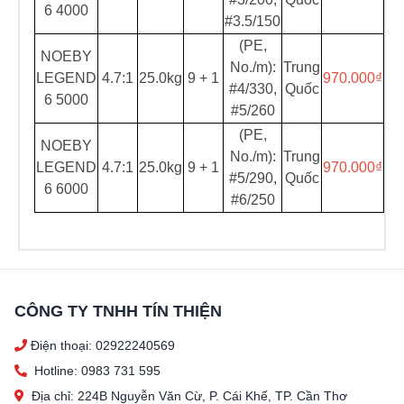
6 4000
#3.5/150
(PE,
NOEBY
No./m):
Trung
LEGEND
4.7:1
25.0kg
9 + 1
970.000₫
#4/330,
Quốc
6 5000
#5/260
(PE,
NOEBY
No./m):
Trung
LEGEND
4.7:1
25.0kg
9 + 1
970.000₫
#5/290,
Quốc
6 6000
#6/250
CÔNG TY TNHH TÍN THIỆN
Điện thoại: 02922240569
Hotline: 0983 731 595
Địa chỉ: 224B Nguyễn Văn Cừ, P. Cái Khế, TP. Cần Thơ