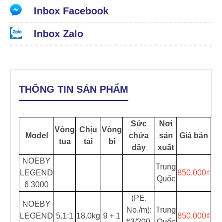
Inbox Facebook
Inbox Zalo
THÔNG TIN SẢN PHẨM
Sức
Nơi
Vòng
Chịu
Vòng
Model
chứa
sản
Giá bán
tua
tải
bi
dây
xuất
NOEBY
Trung
LEGEND
850.000₫
Quốc
6 3000
(PE,
NOEBY
No./m):
Trung
LEGEND
5.1:1
18.0kg
9 + 1
850.000₫
#3/200,
Quốc