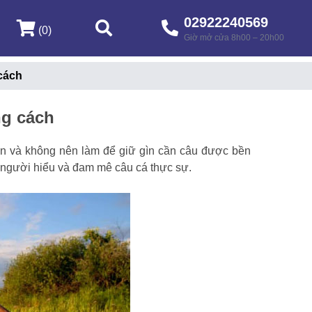
02922240569
(0)
Giờ mở cửa 8h00 – 20h00
cách
ng cách
ên và không nên làm để giữ gìn cần câu được bền
t người hiểu và đam mê câu cá thực sự.