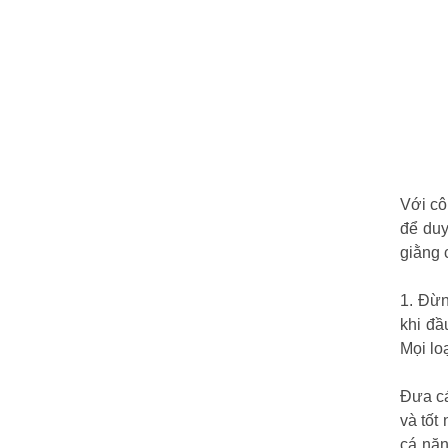
Với cô
để duy
giằng 
1. Đừn
khi đầ
Mọi lo
Đưa cá
và tốt
cá nặn