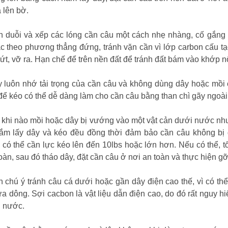
 lên bờ.
n duỗi và xếp các lóng cần câu một cách nhẹ nhàng, cố gắng 
ác theo phương thẳng đứng, tránh vặn cần vì lớp carbon cấu t
nứt, vỡ ra. Hạn chế để trên nền đất để tránh đất bám vào khớp nố
 luôn nhớ tải trọng của cần câu và không dùng dây hoặc mồi
ể kéo có thể dễ dàng làm cho cần câu bằng than chì gãy ngoài
 khi nào mồi hoặc dây bị vướng vào một vật cản dưới nước như 
ắm lấy dây và kéo đều đồng thời đảm bảo cần câu không bị g
có thể cần lực kéo lên đến 10lbs hoặc lớn hơn. Nếu có thể, tố
oàn, sau đó tháo dây, đặt cần câu ở nơi an toàn và thực hiện g
n chú ý tránh câu cá dưới hoặc gần dây điện cao thế, vì có thể
ưa dông. Sợi cacbon là vật liệu dẫn điện cao, do đó rất nguy 
n nước.