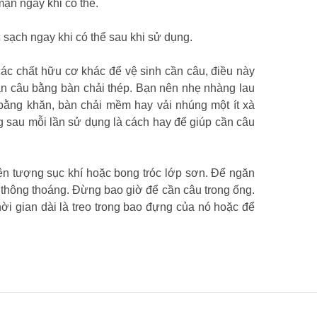
ặn ngay khi có thể.
ạch ngay khi có thể sau khi sử dụng.
ác chất hữu cơ khác để vệ sinh cần câu, điều này
ần câu bằng bàn chải thép. Bạn nên nhẹ nhàng lau
 bằng khăn, bàn chải mềm hay vải nhúng một ít xà
sau mỗi lần sử dụng là cách hay để giúp cần câu
iện tượng sục khí hoặc bong tróc lớp sơn. Để ngăn
 thông thoáng. Đừng bao giờ để cần câu trong ống.
hời gian dài là treo trong bao đựng của nó hoặc để