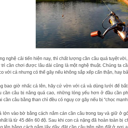
ng nghệ cải tiến hiện nay, thì chất lượng cần câu quá tuyệt vờ
 trì cần chơi được lâu dài cũng là một nghệ thuật. Chúng ta c
co với cá nhưng có thể gãy nếu không sắp xếp cẩn thận, hay b
g bao giờ nhấc cá lên, hãy cứ vờn với cá và dùng lưới để bắt
u cần câu bị nâng quá cao, những lóng yếu hơn ở đầu cần phải
ại cần câu bằng than chì đều có nguy cơ gãy nếu bị “chọc mạnh
 lớn vào bờ bằng cách nắm cán cần câu trong tay và giữ ở g
 nhất là từ 45 đến 60 độ. Sau khi con cá nặng đã hoàn toàn bị c
g lên bằng cách nắm lấy dây, đặt cần câu trên nền đất ở nơi a