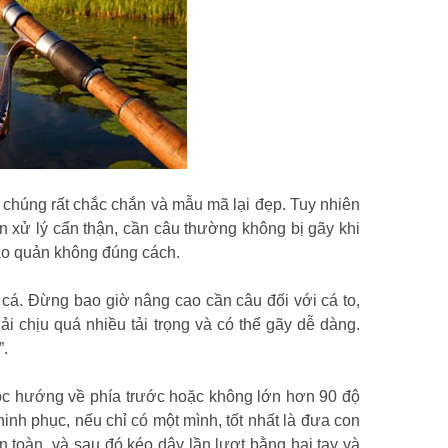
i, chúng rất chắc chắn và mẫu mã lại đẹp. Tuy nhiên
ần xử lý cẩn thận, cần câu thường không bị gãy khi
ảo quản không đúng cách.
 cá. Đừng bao giờ nâng cao cần câu đối với cá to,
 chịu quá nhiều tải trọng và có thể gãy dễ dàng.
”.
óc hướng về phía trước hoặc không lớn hơn 90 độ
hinh phục, nếu chỉ có một mình, tốt nhất là đưa con
n toàn, và sau đó kéo dây lần lượt bằng hai tay và