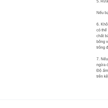
5. Rửa
Nếu bạ
6. Khô
có thể
chất b
bông v
trông 
7. Nếu
ngừa đ
Độ ẩm 
trên k