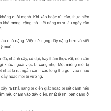
không duỗi mạnh. Khi kéo hoặc rút cần, thực hiện
ạo khá mỏng, cộng thời tiết nắng mưa lâu ngày cần
i.
 câu quá nặng. Việc sử dụng dây nặng hơn và siết
 ý muốn.
đá, nhánh cây, cỏ dại, hay thảm thực vật, nên cẩn
ì khác ngoài việc bị cong nhẹ. Một miếng mồi bị
t nhất là rút ngắn cần - các lóng thu gọn vào nhau
ỡ dây hoặc mồi bị vướng.
 xảy ra khả năng bị điện giật hoặc bị sét đánh nếu
hiểm nếu chạm vào dây điện, nhất là khi bạn đang ở