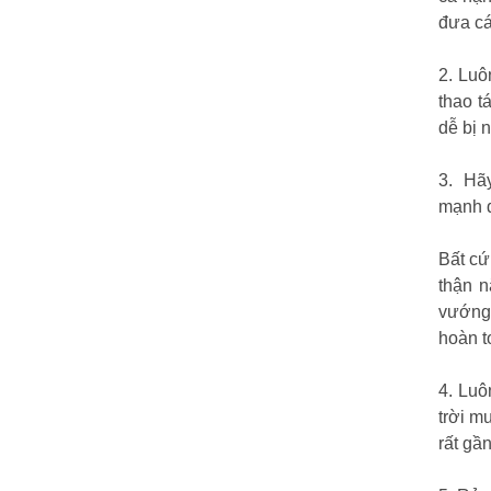
đưa cá
2. Luô
thao t
dễ bị 
3. Hãy
mạnh đ
Bất cứ
thận n
vướng 
hoàn t
4. Luô
trời m
rất gầ