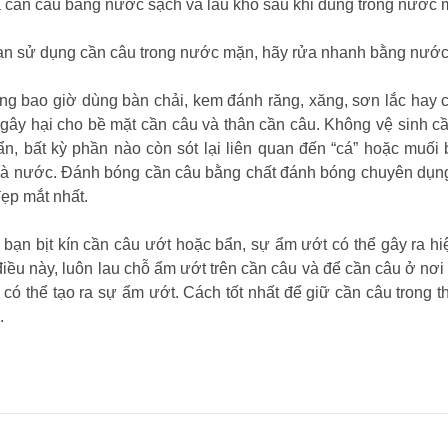
 cần câu bằng nước sạch và lâu khô sau khi dùng trong nước m
n sử dụng cần câu trong nước mặn, hãy rửa nhanh bằng nước s
ng bao giờ dùng bàn chải, kem đánh răng, xăng, sơn lắc hay c
 gây hại cho bề mặt cần câu và thân cần câu. Không vệ sinh c
ẩn, bất kỳ phần nào còn sót lại liên quan đến “cá” hoặc muối
à nước. Đánh bóng cần câu bằng chất đánh bóng chuyên dụng 
đẹp mắt nhất.
 bạn bịt kín cần câu ướt hoặc bẩn, sự ẩm ướt có thể gây ra h
iều này, luôn lau chỗ ẩm ướt trên cần câu và để cần câu ở nơi
có thể tạo ra sự ẩm ướt. Cách tốt nhất để giữ cần câu trong t
ệ.