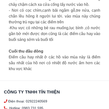
chảy chậm cách xa cửa cống lấy nước vào hồ.
- Nơi có cọc chìm,cạnh bãi ngâm gỗ,tre nứa, cạnh
chân lều hỏng ít người lui tới. vào mùa này chúng
thường trú ngụ tại các điểm trên
-Khu vực có những bè rau muống,lục bình ,cỏ nước
gần bờ mới được dọn cũng là các điểm câu hay vào
buổi sáng sớm và buổi tối
Cuối thu đầu đông
Điểm câu hay nhất ở các hồ vào mùa này là điểm
sâu nhất của hồ nơi có nhiệt độ nước ấm hơn các
khu vực khác
CÔNG TY TNHH TÍN THIỆN
Điện thoại: 02922240569
Hotline: 0983 731 595