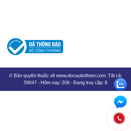
© Bản quyền thuộc về www.docautinthien.com. Tất cả:
59047 - Hôm nay: 206 - Đang truy cập: 8