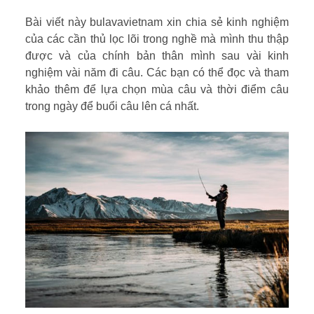
Bài viết này bulavavietnam xin chia sẻ kinh nghiệm
của các cần thủ lọc lõi trong nghề mà mình thu thập
được và của chính bản thân mình sau vài kinh
nghiệm vài năm đi câu. Các bạn có thể đọc và tham
khảo thêm để lựa chọn mùa câu và thời điểm câu
trong ngày để buổi câu lên cá nhất.