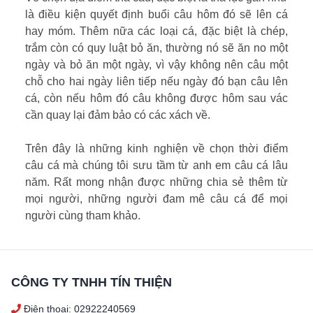
là điều kiện quyết định buổi câu hôm đó sẽ lên cá
hay móm. Thêm nữa các loại cá, đặc biệt là chép,
trắm còn có quy luật bỏ ăn, thường nó sẽ ăn no một
ngày và bỏ ăn một ngày, vì vậy không nên câu một
chỗ cho hai ngày liên tiếp nếu ngày đó bạn câu lên
cá, còn nếu hôm đó câu không được hôm sau vác
cần quay lại đảm bảo có các xách về.
Trên đây là những kinh nghiện về chọn thời điểm
câu cá mà chúng tôi sưu tầm từ anh em câu cá lâu
năm. Rất mong nhận được những chia sẻ thêm từ
mọi người, những người đam mê câu cá để mọi
người cùng tham khảo.
CÔNG TY TNHH TÍN THIỆN
Điện thoại: 02922240569